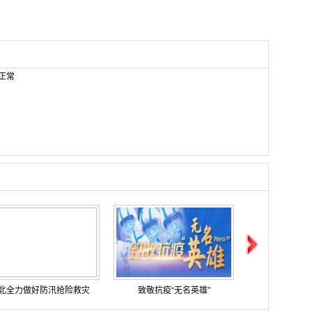
正常
北全力做好防汛抢险救灾
致敬抗疫“无名英雄”