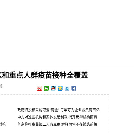
区和重点人群疫苗接种全覆盖
报
政府招投标采购取消"两金" 每年可为企业减负两百亿
中方对这些机构和实体发起制裁 揭开反华机构面具
对抗
普京称打疫苗第二天有点疼 解释为何不在镜头前接
种