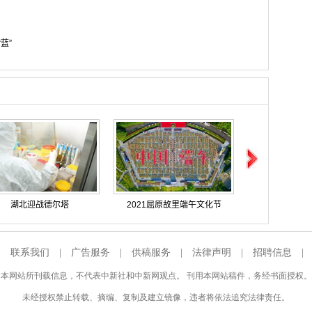
蓝”
湖北迎战德尔塔
2021屈原故里端午文化节
的湖北：浴火重生 再创辉煌
武汉解封一周年