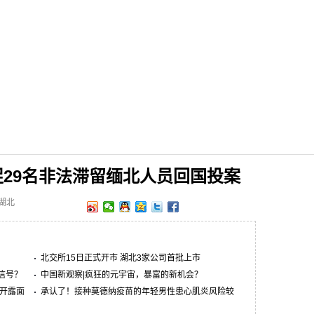
29名非法滞留缅北人员回国投案
网湖北
北交所15日正式开市 湖北3家公司首批上市
信号？
中国新观察|疯狂的元宇宙，暴富的新机会？
公开露面
承认了！接种莫德纳疫苗的年轻男性患心肌炎风险较
高