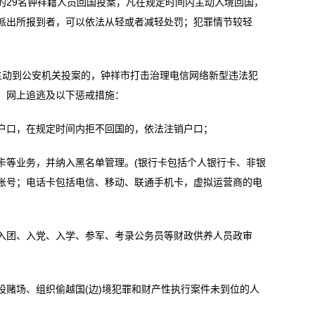
的29名钟祥籍人员回国投案，凡在规定时间内主动入境回国，
派出所报到者，可以依法从轻或者减轻处罚；犯罪情节较轻
国主动到公安机关投案的，钟祥市打击治理电信网络新型违法犯
、网上追逃及以下惩戒措施：
口，在规定时间内拒不回国的，依法注销户口；
等业务，并纳入黑名单管理。(银行卡包括个人银行卡、非银
账号；电话卡包括电信、移动、联通手机卡，虚拟运营商的电
团、入党、入学、参军、考录公务员等财政供养人员政审
场、组织偷越国(边)境犯罪和财产性执行案件未到位的人