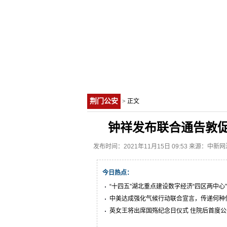
荆门公安
> 正文
钟祥发布联合通告敦促
发布时间：2021年11月15日 09:53 来源：中新
今日热点：
“十四五”湖北重点建设数字经济“四区两中心”
中美达成强化气候行动联合宣言，传递何种
英女王将出席国殇纪念日仪式 住院后首度