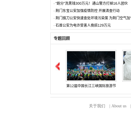
·
“跑分”洗黑钱300万元！通山警方打掉16人团伙
·
荆门东宝公安加强疫情防控 开展清查行动
·
荆门掇刀公安快速查处环境污染案 为荆门空气加“
·
石首公安为电诈受害人挽损129万元
专题回顾
第12届中国长江三峡国际旅游节
【网络媒体革命老区行】湖北站
英雄