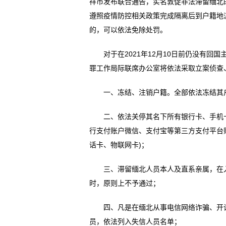
祥市发布联合通告，实名敦促非法滞留缅北
遵照疫情防控相关政策完成隔离后到户籍地
的，可以依法免除处罚。
对于在2021年12月10日前仍没有回
罪工作局际联席办公室将依法采取立案侦查
一、冻结、注销户籍。全部依法冻结其户
二、依法关停其名下所有银行卡、手机卡
行支付账户微信、支付宝等第三方支付平台
话卡、物联网卡)；
三、滞留缅北人员本人及直系亲属，在入
时，原则上不予通过；
四、凡是在缅北从事电信网络诈骗、开设赌
员，依法列入失信人员名单；