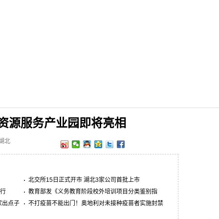
资源服务产业园即将亮相
网湖北
北交所15日正式开市 湖北3家公司首批上市
举行
教育部发《义务教育阶段校外培训项目分类鉴别指
家出点子
南》
不打疫苗不能出门！奥地利对未接种疫苗者实施封禁