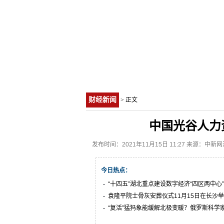
财经新闻
> 正文
中国光谷人力
发布时间：2021年11月15日 11:27 来源：中新
今日热点：
“十四五”湖北重点建设数字经济“四区两中心”
袁隆平院士骨灰安葬仪式11月15日在长沙
“复活”猛犸象能缓解北极变暖？俄罗斯科学