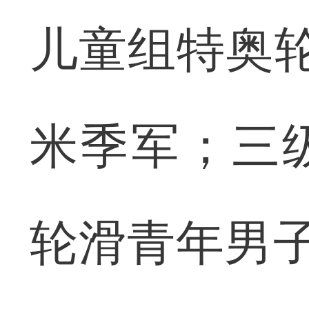
儿童组特奥轮滑
米季军；三
轮滑青年男子