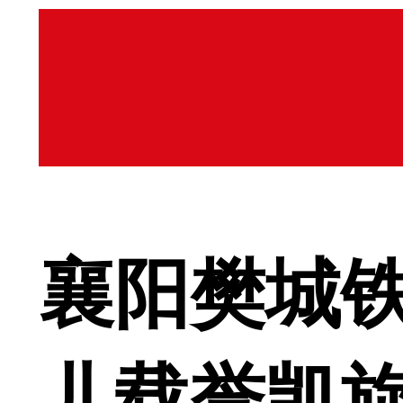
襄阳樊城
儿载誉凯