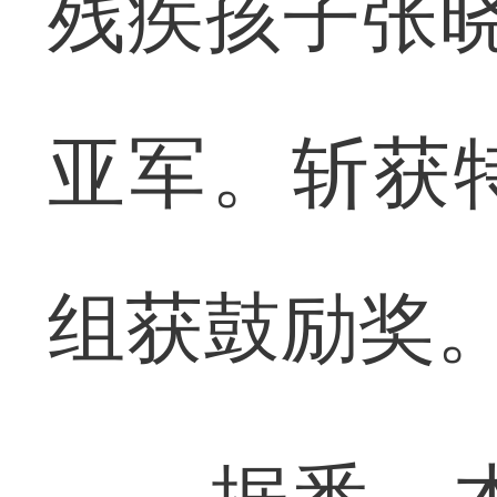
残疾孩子张晓
亚军。斩获
组获鼓励奖