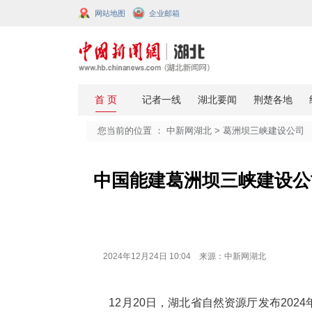
网站地图
企业邮箱
您当前的位置 ：
中新网湖北
>
葛洲
中国能建葛洲坝三