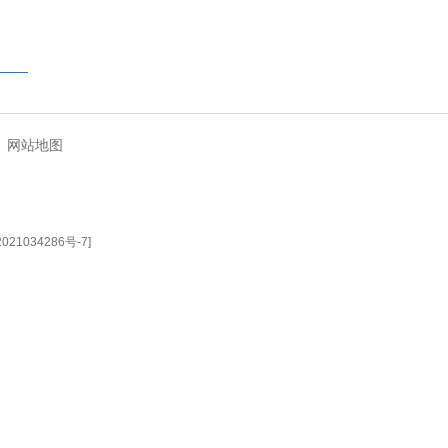
能建优秀数字化案例特等奖、
息协会科技进步二等奖、电力
夏子茜 谭钰洁）
【编辑:丁喆】