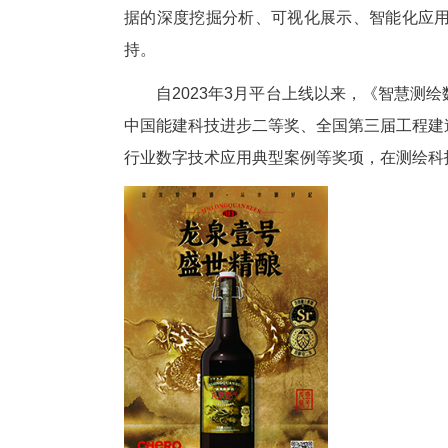
结合测绘行业数字化转型趋势和
施建设要求，按照“平台化、中
BIM、GIS、大数据、云计算
数据采集、处理、融合、管理及
据的深度挖掘分析、可视化展示
持。