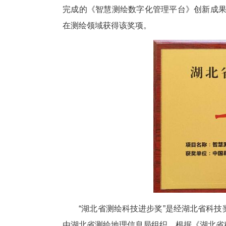
2024年12月24日 10:04 来源：中新
12月20日，湖北省自然资源
完成的《智慧测绘数字化管理平
在测绘领域获得该奖项。