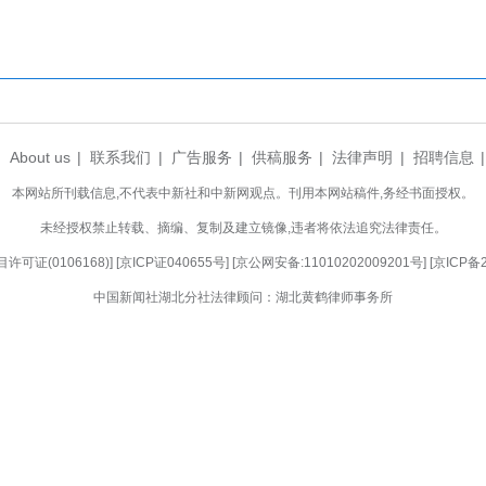
，《智慧测绘数字化管理平台》成果先后斩获了中国
第三届工程建造微创新技术大赛一等奖、中国地理信
项，在测绘科技领域得到了行业内外的广泛认可。（