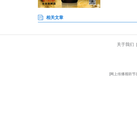
自2023年3月平台上线以来
中国能建科技进步二等奖、全国
行业数字技术应用典型案例等奖