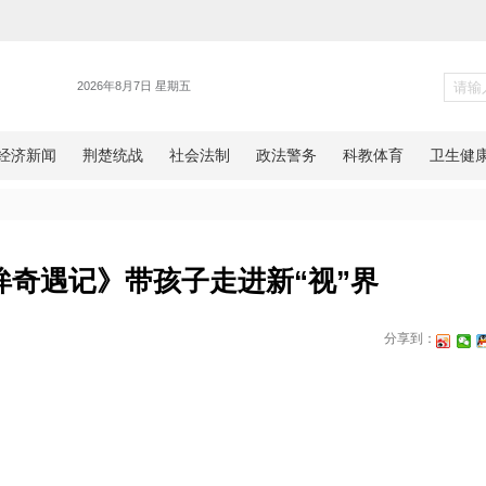
区
，《明眸奇遇记》带孩子走进新
金岸