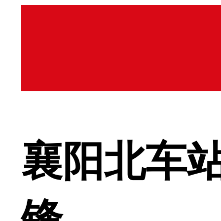
襄阳北车
锋