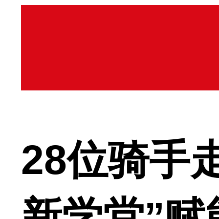
28位骑手
新学堂”赋