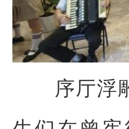
序厅浮雕
生们在曾宪