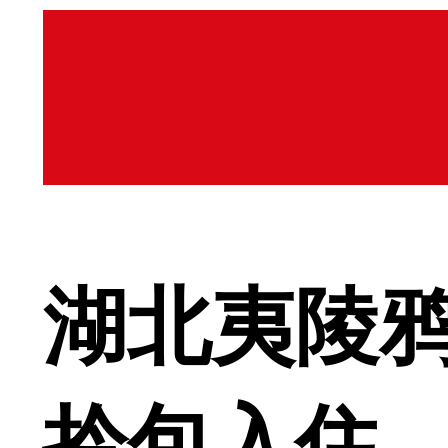
湖北夷陵鸦
拎包入住