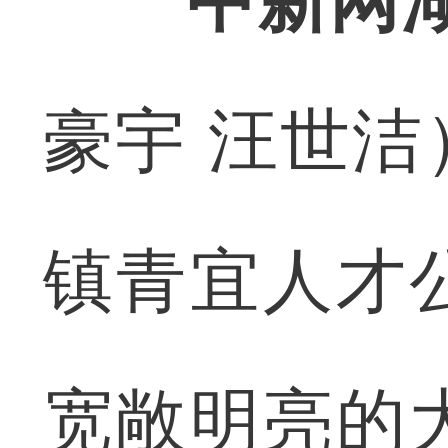
中新网
豪宇 汪世
镇青宜人才
宽敞明亮的