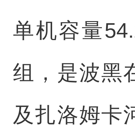
单机容量54
组，是波黑
及扎洛姆卡