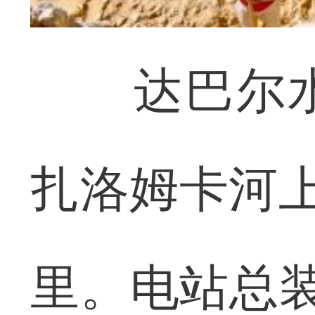
达巴尔水
扎洛姆卡河上
里。电站总装