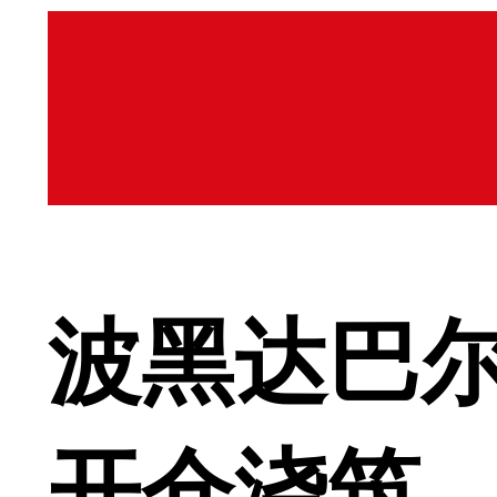
波黑达巴
开仓浇筑