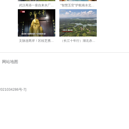
泛起粼粼波光，鸡群在田野间
的和谐乡村画卷正徐徐展开。
【编辑:刘莉莉】