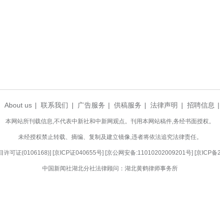
上日程。这条致富之路将越走越宽，越走越亮。
顶上飘扬，试验田里的绿苗沾着水珠，鱼桶水面
身于乡村振兴之中，一幅农业强、农村美、农民富