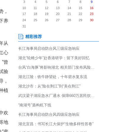
镇孟垅村静卧群山之间。宽阔平
整齐，村民笑语盈盈——这座
吴剑会介绍，依托这一优势，
试验田种植、活水养鱼、林下养
现增收致富。
忙着施肥和除草。“18年从
收了，现在种了北斗萝卜、红心
带着村里的老人一起赚钱。”曾
决心回到村里，着手建设试验