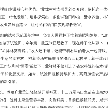
(程思 文雅 张洁)微雨朦胧中，湖北通山县黄沙铺
路灯依次矗立，垃圾分类亭整洁分明，房前柴火码放
机。
生态环境是我们村最核心的优势。”孟垅村村支书
村坚持“因地制宜，特色发展”，逐步探索出一条集
于一体的综合农业发展新路径，让村民在家门口实
孟垅村五组的试验示范田基地中，负责人孟祥林正
里流转了5亩地做了试验田，今年第一批玉米已经
苔和螺丝椒。”孟祥林笑着说，“收入还不错，还能
外经营大理石生意的孟祥林，抱着带动村民增收的