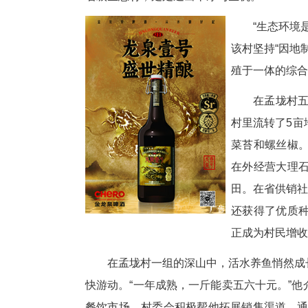
中新网湖北新闻9月22日电
整的硬化公路穿村而过，太阳能
省级生态村，处处透出干净与生
“
该
殖
在
村
菜
在