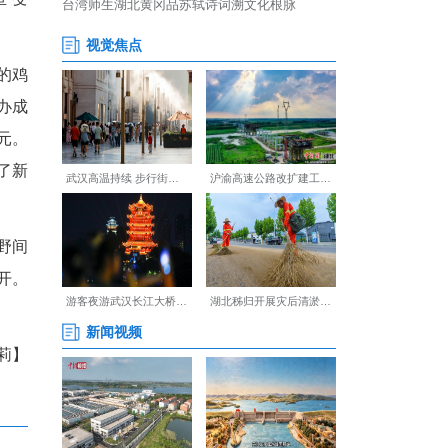
仅引进了省农科院的技术指导，
续扩大，高附加值农产品种植
三万尾马口鱼苗在山泉水中欢
美，目前已畅销武汉、咸宁等地
桥”，让这些“游出去的鱼”变
凡冲管理着一千多平方米的鸡
金的支持下，他不仅将鸡场办成
，健康绿色，每只能卖上百元。
照明不便，还专门出资修建了新