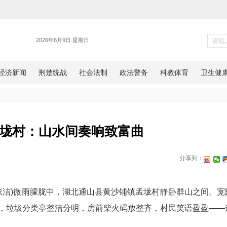
各地
北通山孟垅村：山水间奏响致富
网湖北