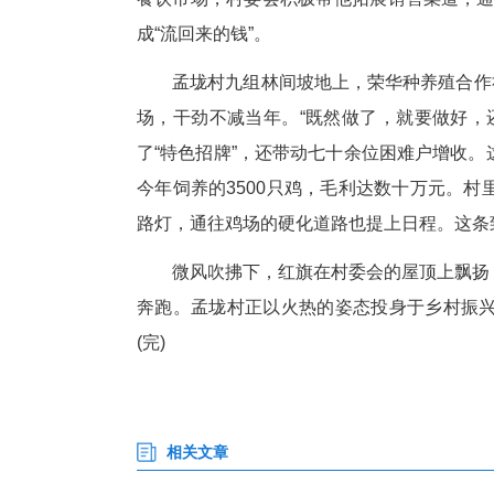
田
还
正
在孟垅村一组的深山中，活水养
快游动。“一年成熟，一斤能卖
餐饮市场，村委会积极帮他拓展销
成“流回来的钱”。
孟垅村九组林间坡地上，荣华种
场，干劲不减当年。“既然做了
了“特色招牌”，还带动七十余
今年饲养的3500只鸡，毛利