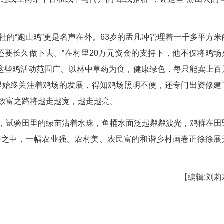
。在省供销社工作队和村“两委”帮助下，孟祥林不
获得了优质种子和化肥支持。如今，试验田规模持
成为村民增收的新引擎。
鱼悄然成长。养殖户孟垂进轻轻掀开塑料罩，十
五六十元。”他介绍，这种山泉鱼营养丰富、肉质鲜
售渠道，通过线上网络平台和线下与商户的“牵线搭
养殖合作社的“跑山鸡”更是名声在外。63岁的孟
，就要做好，还要长久做下去。”在村里20万元资
位困难户增收。这些鸡活动范围广、以林中草药为食
达数十万元。村里始终关注着鸡场的发展，得知鸡场