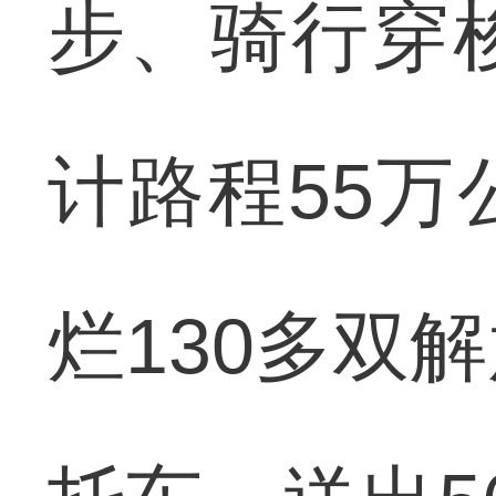
步、骑行穿
计路程55万
烂130多双