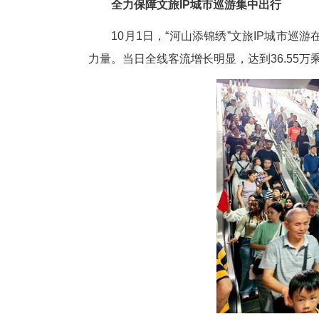
流部分乘客通过5/19号线返程
运送到汉旅客。
令周鑫亮欣喜的是，所有乘客均
到抱小孩或携带大件行李乘客时
与文明温度交汇，让武汉的节日氛
武汉地铁先后于9月30日、10
市民出行。
全力保障文旅IP城市巡游集
10月1日，“河山添锦绣”文旅
力量。当日全线客流增长明显，达