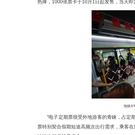
早上7时起，陆续有巡游工作人
行的特点，光谷四路、光谷生物
快速进出站，重点关注老人小孩
上午10时30分，随着巡游临
大客流预案，通过增设多个无包
心组织单一大交路临时调整为大
10月1日，光谷四路站客流首次
场站于9月30日、10月1日连
作用得到充分发挥。