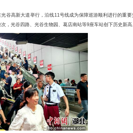
，4号线武汉火车进站客流增大时，车站、调度、乘
能配合工作人员引导，做到有序排队进站、排队
，身旁素不相识乘客能及时搭把手。“文明不是抽象
围更加温馨美好！”周鑫亮说。
月1日、10月7日、10月8日共4天组织相关线路
中出行
IP城市巡游在光谷高新大道举行，沿线11号线成
到36.55万乘次，光谷四路、光谷生物园、葛店南