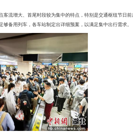
(李丹 产启斗)9月30日至10月8日国庆中秋“双节
率100%、正点率99.99%，共计加开临客49列。
障
现部分站点客流增大、首尾时段较为集中的特点
加运力，备有足够备用列车，各车站制定出详细预案