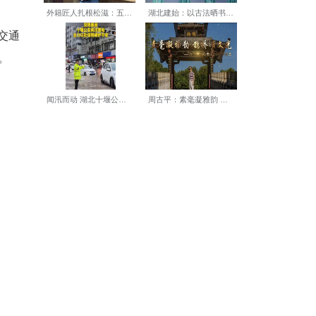
务紧密联动及时上线临客，高效
候车；更令他暖心的是，当遇
的口号，长假期间的文旅热度
延时运营，方便深夜到汉游客及
为保障巡游顺利进行的重要交通
站等9座车站创下历史新高。