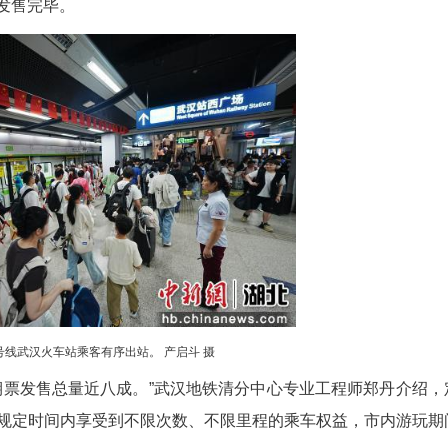
10月1日，光谷生物园站工作人员引导乘客有序进站。 产启斗 摄
员和游客利用地铁出行，11号线相关车站客流明
园等站动态调整进出站闸机方向，增加工作人员在相
安全；车站早班值班站长、行车值班员延后下班，协
近尾声，沿线的光谷四路、光谷生物园等站的进站
快检通道、增开进站闸机通道、调整手扶电梯方向等
小交路运营，组织所有备用列车上线。
超过10万人次，达到11.13万人次，光谷生物园达
续2天创下历史新高。当天客流集中时段，全线加开临