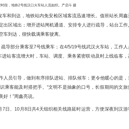
8日下午集中返程时段，地铁2号线汉口火车站人流如织。产启斗 摄
列车密集发车和到达，地铁站内免安检区域客流
乘客快速在指定出区域出；增开进站闸机通道、安排
一趟接着一趟空车到达，很快载满乘客驶离。
高峰时段，疏导部分乘客至7号线乘车；在4/5/1