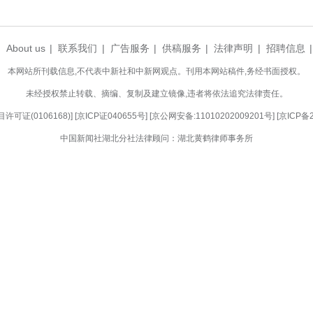
地铁4号线武汉火车站乘客有序出站。 产启斗 摄
睐，占定期票发售总量近八成。”武汉地铁清分中
需求，乘客在规定时间内享受到不限次数、不限里程
日期间，运营公司万余名员工在岗位上默默付出
畅通。(完)