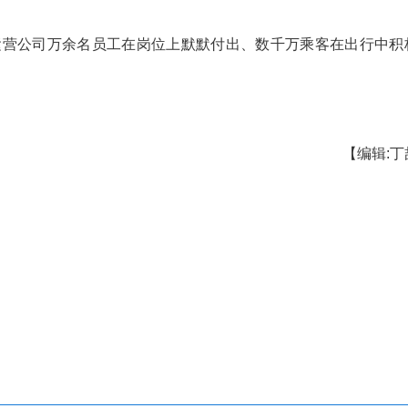
网共发售定期票13233张，其中3日票发售量最高，
起发售，当天即发售完毕。