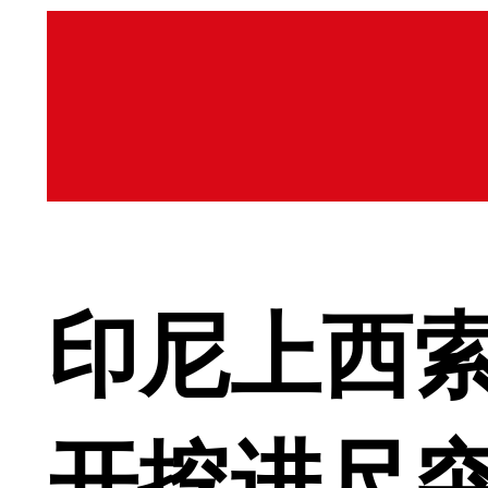
印尼上西
开挖进尺