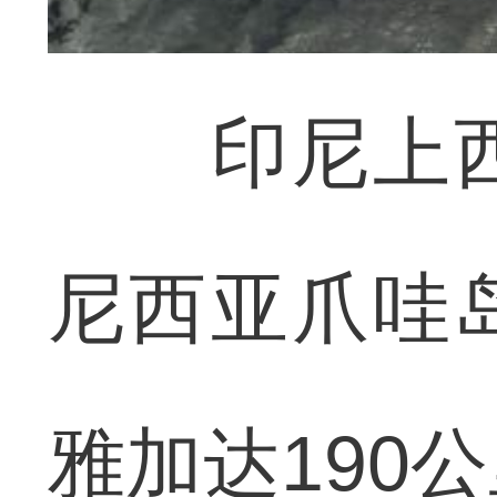
印尼上西
尼西亚爪哇
雅加达190