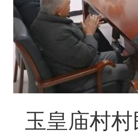
玉皇庙村村