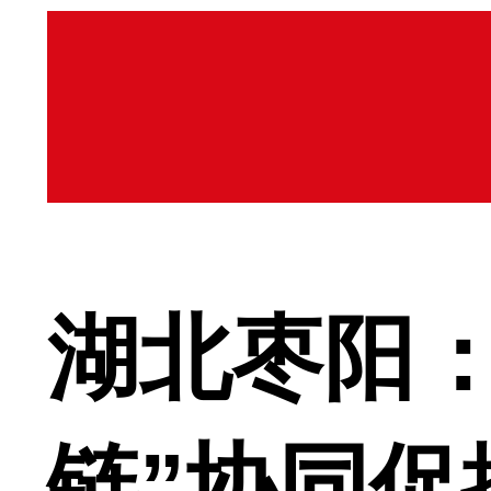
湖北枣阳：
链”协同促