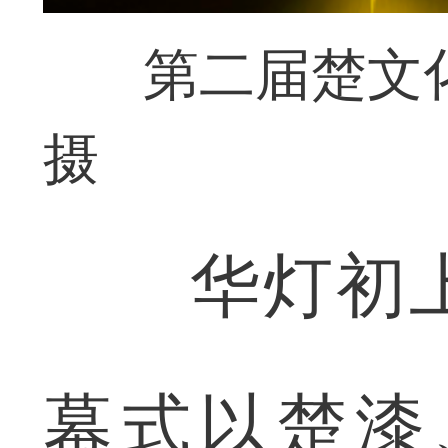
第二届楚文
摄
华灯初上
幕式以楚漆