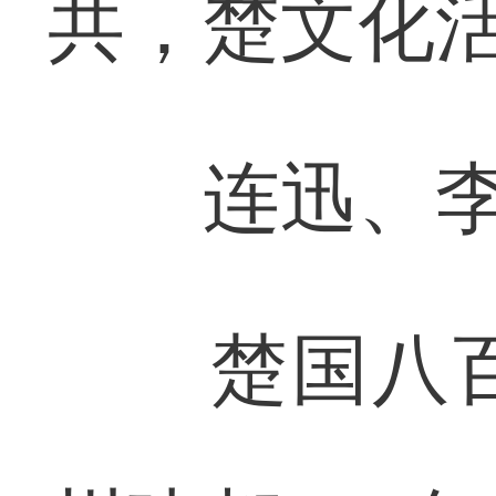
共，楚文化
连迅、李
楚国八百