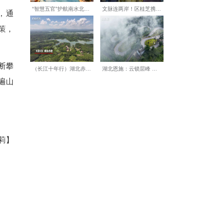
、茅慈菇等轮换种植，全程生
天麻还愁销路。如今，公司已
，亩产3000到6000斤。目
片等加工产品，销路稳定。更
辽叶湖村为100多户村民实现
精品链接。”技术员介绍，通
销售超300万元的奖补政策，