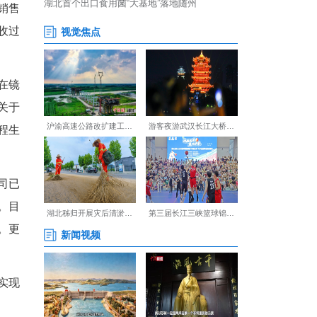
江华蹲在地头，一边查看刚出
人说：“看，我们的‘云端销售
殖土的天麻，生动讲解着采收过
相。”“00后”主播小李在镜
小时直达餐桌。”面对网友关于