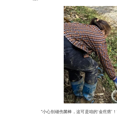
中新网湖北新闻11月6日电
民近日正俯身忙碌，熟练地挥动
山。