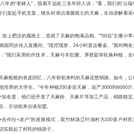
‘金疙瘩’！”十堰康泰农业开发有限公司负责人徐
根林下种植八年的“老林人”，指着不远处三名年轻
的方向，只见青年们架起手机支架，镜头对准沾满腐
50米的海拔，加上肥沃的腐殖土，造就了天麻的饱满品
细致采收的画面同步传入直播间。“现挖现发，24