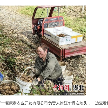
(杨富钧 李克文 李镇海)在湖北省竹溪县双竹林场
两齿锄。锄起锄落间，裹着泥土的金黄色天麻破土