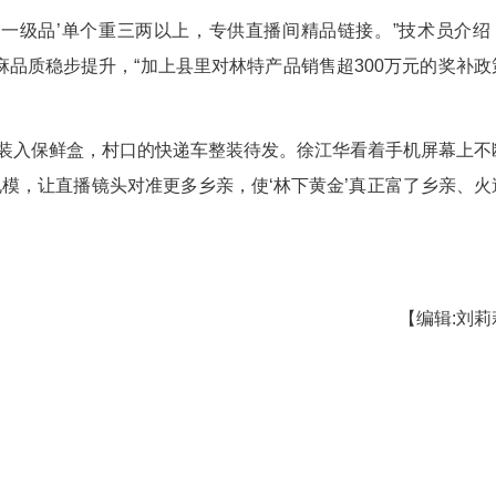
间的监测设备：“我们采用轮作技术，天麻与羊肚菌
。他轻抚天麻粗糙的表皮回忆，八年前初来时的
直播员都是他培养的大学生。“今年种植200多亩天麻
了鲜品销售提升知名度，他们还开发了天麻粉、天麻
成熟种植技术后，主动前来洽谈加盟。
支部+公司+合作社+农户”的发展模式，双竹林场
50元的务工收入切实鼓起了村民的钱袋子。
分级。“‘一级品’单个重三两以上，专供直播间
收”模式，天麻品质稳步提升，“加上县里对林特产品