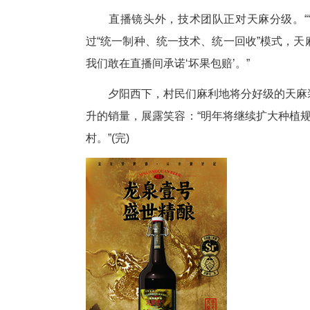
农药使用的疑问，他转身指向林
态栽培。”
徐江华的底气不仅来自生态优势
组建起12人的专业团队，其中3名
前线上预售已占四成订单。”除
令人欣喜的是，不少网友在了解
据了解，依托“场党总支+村党
了“家门口就业”，每天100到1
直播镜头外，技术团队正对天麻
过“统一制种、统一技术、统一回