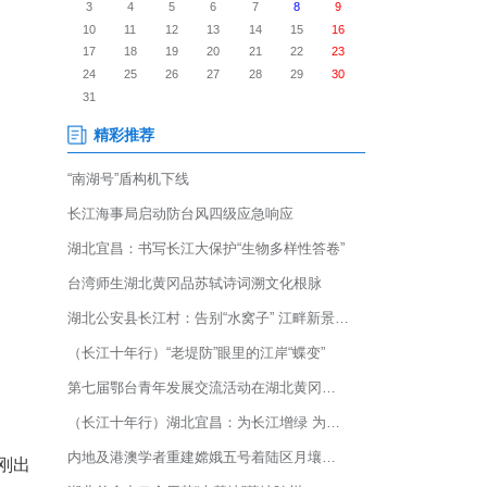
辽叶湖林下经济产业园，数位村
而出，很快在竹篾筐里堆成小