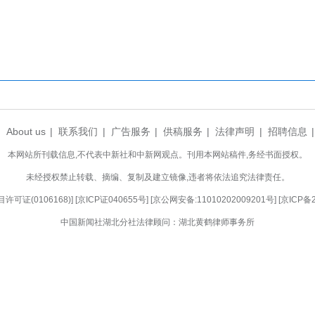
”
级的天麻装入保鲜盒，村口的快递车整装待发。
续扩大种植规模，让直播镜头对准更多乡亲，使‘林