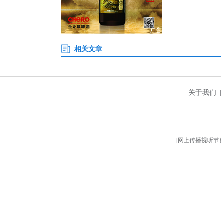
我们敢在直播间承诺‘坏果包赔’。
夕阳西下，村民们麻利地将分好
升的销量，展露笑容：“明年将继
村。”(完)