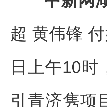
中新网湖
超 黄伟锋 
日上午10
引青济隽项