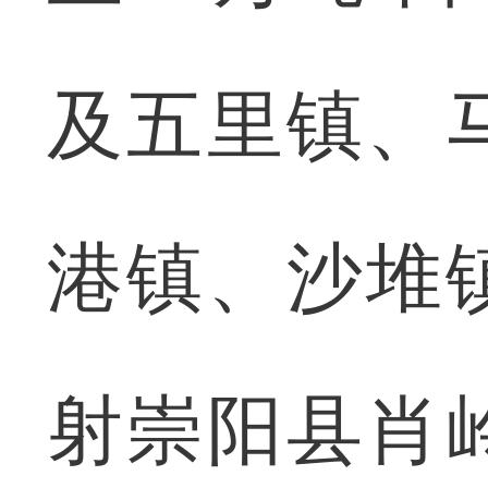
及五里镇、
港镇、沙堆
射崇阳县肖