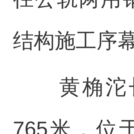
结构施工序
黄桷沱长江
765米，