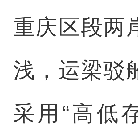
重庆区段两
浅，运梁驳
采用“高低