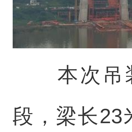
本次吊装
段，梁长23米