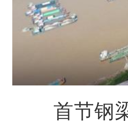
首节钢梁架