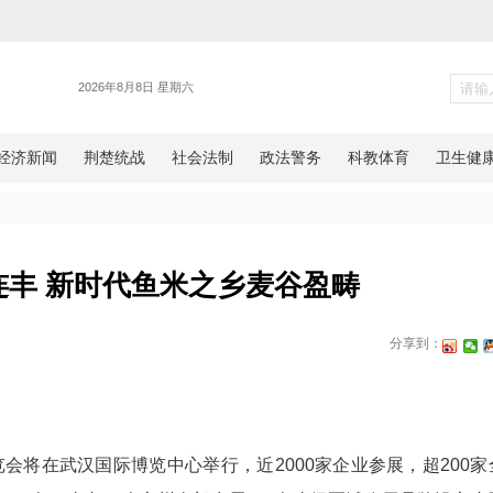
要闻
仓十二连丰 新时代鱼米之乡麦
日报