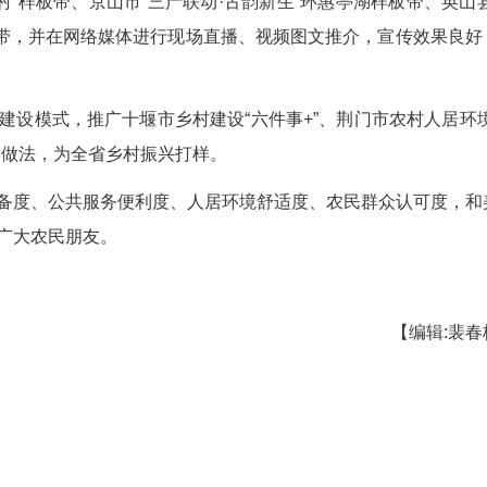
食、功能性米制品等多元产品，满足细分市场需
基地，推动品牌价值从餐桌延伸至文旅与休闲领域，
村农户开始晾晒腊鱼腊肉，不少农家乐正在升级
将到来的旅游旺季。”憧憬今冬“钱景”，村党总支书
而得名，近年来却成为远近闻名的休闲景区，春
地、国家4A级旅游景区。
百里荒乡村振兴试验区，今年又启动环百里荒乡村