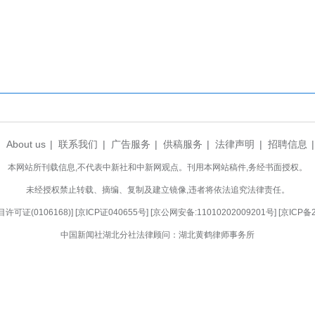
界岭村五个村落，形成“景区+乡村”叠加效应。
和美乡村建设成效的一个样板，也是全省乡村振兴
·醉美乡村”样板带、京山市“三产联动·古韵新生
条和美乡村样板带，并在网络媒体进行现场直播、视
推进乡村建设模式，推广十堰市乡村建设“六件事+
乡村建设等经验做法，为全省乡村振兴打样。
础设施完备度、公共服务便利度、人居环境舒适
振兴成果惠及广大农民朋友。