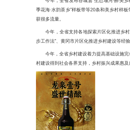
同时，我省大米企业推出方便米
事体验、美食制作为一体的主题
学“千万工程”，建和美乡村
美丽农村有“面子”更有“里子”
进入冬季，宜昌市夷陵区百里荒
已近尾声。“我们全力以赴迎接即
百里荒曾因方圆百里、荒无人烟
雪，获批全国“两山”实践创新基
2019年，宜昌市规划设立环