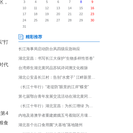
00家企业参展，超200家全国
个省级区域公用品牌设立专区，
摄)
年度盛会。本届农博会以“打
快建设农业强省、打造新时代
色。