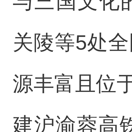
与三国文化
关陵等5处
源丰富且位于
建沪渝蓉高铁