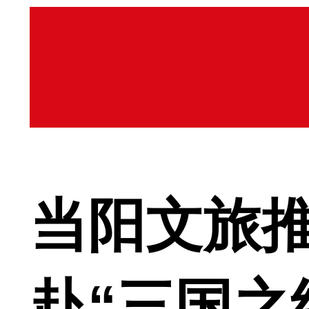
当阳文旅推
赴“三国之