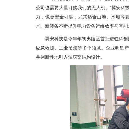
“11月刚刚接了十堰的大单，
公司也需要大量订购我们的无人
力，也更安全可靠，尤其适合山
术、新装备不断提升电力设备运维
翼安科技是今年年初夷陵区首批
应急救援、工业吊装等多个领域。