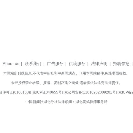
辆打砸
建热潮