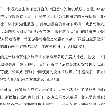
鄂文旅)12月21日，2025中国国际旅游交易会
商进行839场一对一洽谈，境外旅行商来自美国、
港、中国台湾地区，达成意向合作协议318项，预计成
年11月4日，十堰武当山机场首开直飞韩国首尔
客在五天行程中，深度探访了武当山等景区。因为
，韩国旅行商徐日锡来到湖北展区，“我参加展会
伙伴建立合作，韩国客人对武当山很有兴趣，我有
家界。”徐日锡对记者表示，韩国游客对道教文化很
观，沿途导游的讲解融合了古代建筑、道教等知识，
待徐日锡的是十堰市亨运文旅产业发展有限公司