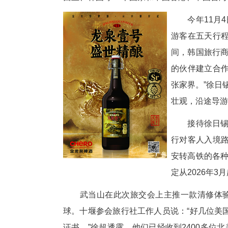
湖北日报讯 (记者王晶、通讯员
湖北文旅企业代表和境内外旅行
西兰、韩国等11个国家和中国香
今
游
间
的
张
壮
接