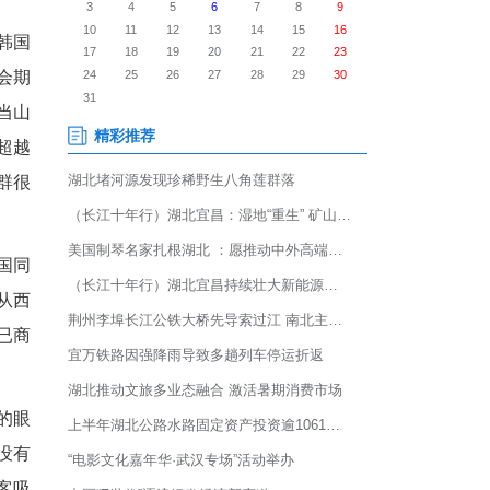
在海口落幕。本次旅交会期间，
德国、俄罗斯、泰国、越南、新
交金额约3300万元。
的包机航线，首批102名韩国
包机游客的良好反馈，展会期
的目标很明确，就是想和武当山
信心武当山的旅游热度会超越
有兴趣，“武当山金顶建筑群很
让人印象深刻。”
负责人徐超。他说：“韩国同