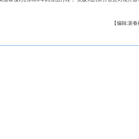
对客人入境路线很关注，除了包机，我们还商讨了
转高铁的各种可能。韩国旅行商对中国便捷的交通
从2026年3月起常态化组织韩国客源来武当山旅游
款清修体验5日游，洋道长杰克打太极的图片，
：“好几位美国、新西兰的旅行商问我们，杰克会不
2400多位北美游客预订的2026年武当山行程，“
抢镜