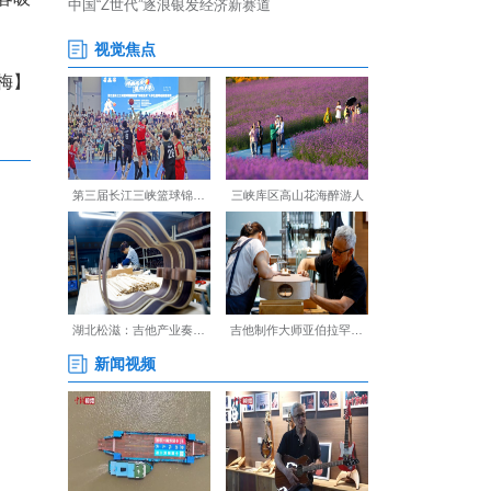
从青岛或西安转机，以及从西
很认可。”徐超表示，双方已商
。
一下就抓住了境外旅行商的眼
会来授课，客人学完后有没有
太极式的东方智慧对境外游客吸
【编辑:裴春梅】