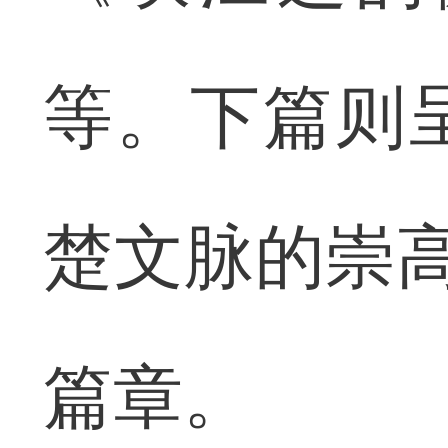
等。下篇则
楚文脉的崇高
篇章。