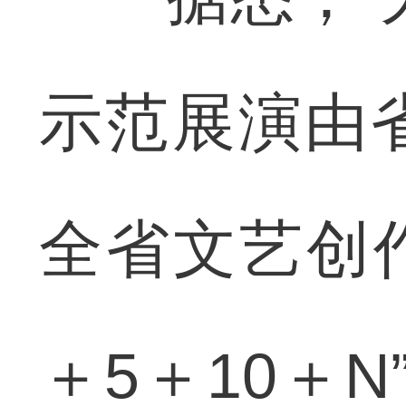
示范展演由
全省文艺创
＋5＋10＋