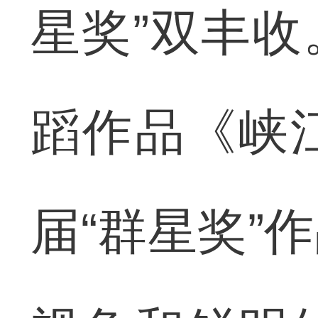
星奖”双丰
蹈作品《峡
届“群星奖”