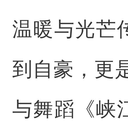
温暖与光芒
到自豪，更
与舞蹈《峡