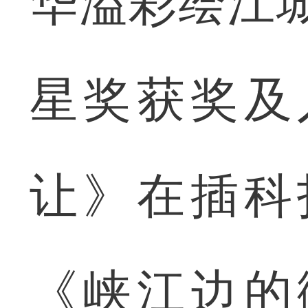
华溢彩绘江
星奖获奖及
让》在插科
《峡江边的