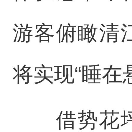
游客俯瞰清
将实现“睡在
借势花坪