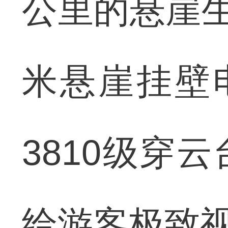
公里的悬崖生
米悬崖挂壁
3810级穿
给游客极致