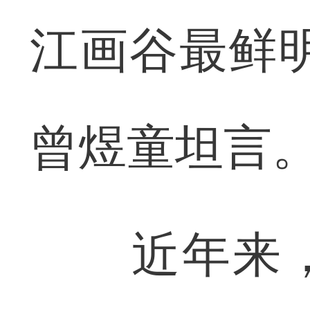
江画谷最鲜
曾煜童坦言
近年来，