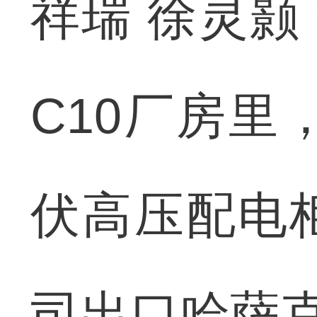
祥瑞 徐灵颢
C10厂房里
伏高压配电
司出口哈萨克