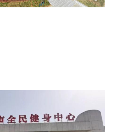
6458108
吧”预约订场。