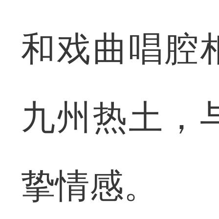
和戏曲唱腔
九州热土，
挚情感。