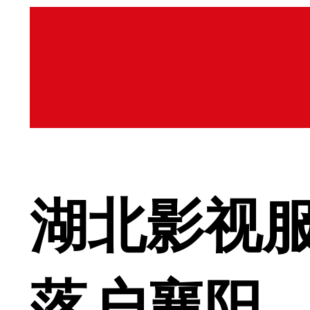
湖北影视服
落户襄阳