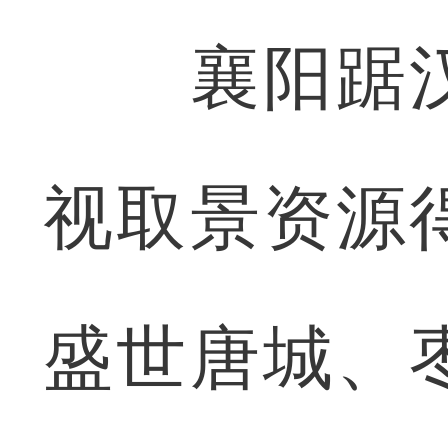
襄阳踞汉
视取景资源
盛世唐城、