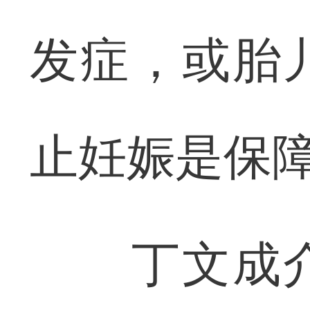
发症，或胎
止妊娠是保
丁文成介