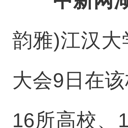
中新网湖
韵雅)江汉
大会9日在
16所高校、