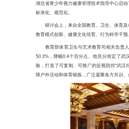
启动仪式上，来自全国教育、卫
湖北省青少年视力健康管理技术
标准化、规范化。
研讨会上，来自全国教育、卫生
教育模式创新、健康文化培育、
教育部体育卫生与艺术教育司相关