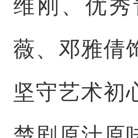
维刚、优秀
薇、邓雅倩
坚守艺术初
楚剧原汁原