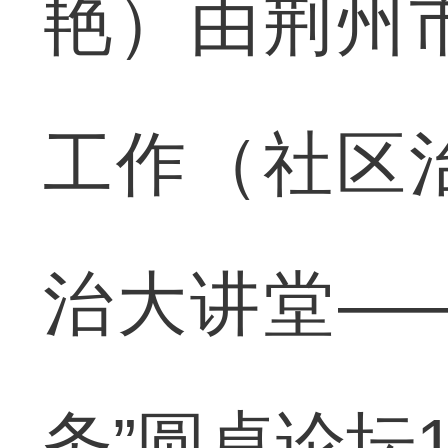
艳）由荆州
工作（社区
治大讲堂—
务”圆桌论坛