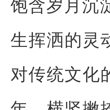
饱含岁月沉
生挥洒的灵
对传统文化
年，横竖撇