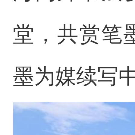
堂，共赏笔
墨为媒续写