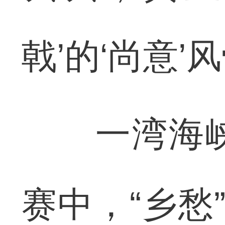
戟’的‘尚意’
一湾海峡
赛中，“乡愁