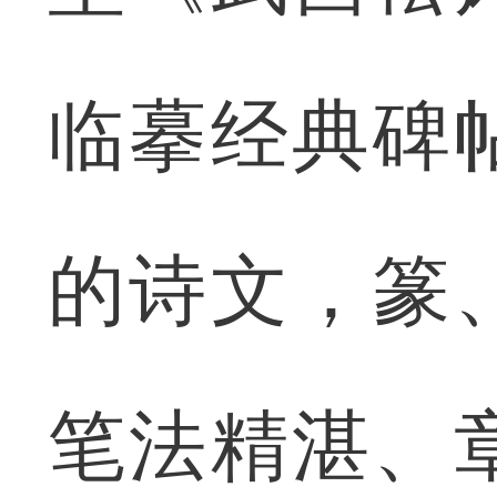
临摹经典碑
的诗文，篆
笔法精湛、