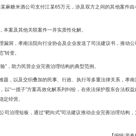
主动函询、现场调查等司法手段，核实认定了送
判，顺利解决拖欠民营企业账款问题。
行业重点龙头企业，江某系该公司设立时的原始股
金收据。2020年7月，公司向江某发送限期出资催
东资格。
001年改制设立时其已实缴部分出资，企业盈利
方作出除名决定，侵犯其股东权利，遂于2025年
股本金及赔偿损失200万元。
事、行政、执行、检察监督等案件10余件。为
启动涉企案件快速处置绿色通道，联合检察机关、行