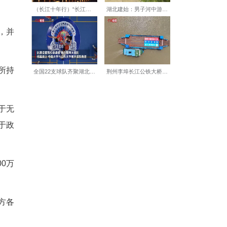
通过司法拍卖以市场化方式检
，有效减轻申请执行人面临的
确某区卫健委欠付账款3540
区审计局审计结果为准”。
。某医药公司多次催要货款无
绝向某医药公司支付货款，并