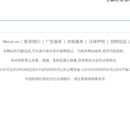
深入企业实地走访调研经营现状；行业协会充分
建议；检察机关协同参与案件研判，剖析利弊、厘清
结案，由某麻糖米酒公司支付江某65万元，涉
部履行完毕，本案及其他关联案件一并实质性化解
的企业管理漏洞，孝南法院向行业协会及企业发
”向“主动规范”转变。
代“枫桥经验”，助力民营企业完善治理结构的典
历史遗留难题，以及交织叠加的民事、行政、执