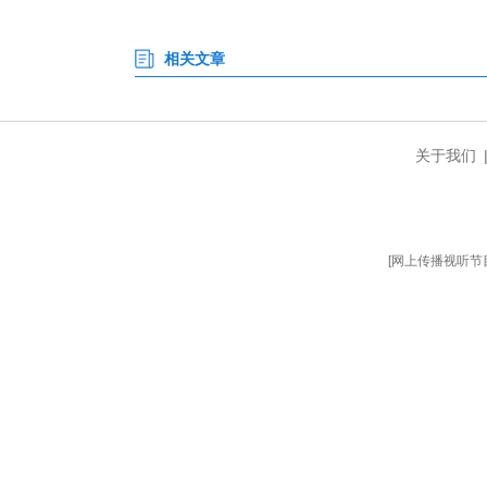
法院多次组织面对面沟通释法，
根源症结，为企业提供股权管理
经多方协同聚力，本案最终调解
自行申请撤回。
随后，双方均按照调解协议全
同时，针对案件审理过程中发现
齐内部治理短板，实现从“被动应诉
本案是孝南法院坚持和发展新时
面对企业改制、股东资格认定等