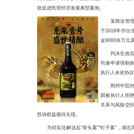
中新网湖北新闻5月21日电
当前，民营经济发展面临平等保
关系复杂、诉求多样的新特征。
批促进民营经济发展典型案例。
某
于
金
判
司
执