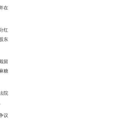
实，最终确认某医药公司所持
明确。
付金额，有可能使货款处于无
国民营经济促进法》中关于政
司法审计申请。
医药公司支付货款2600万
计结果作为付款依据，双方各