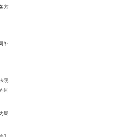
货单据复印件的真实性，并在
东，2018年公司盈利分红
告函，并于同年10月召开股东
后公司借收取股本金之名截留
7月诉至法院，请求判令某麻糖
妥善处理案涉争议，孝南法院
业协会组建多元调解专班。