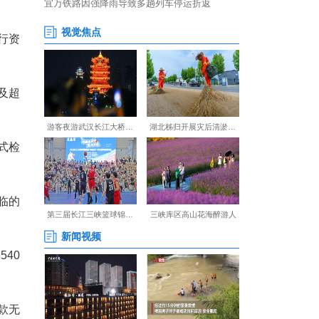
轮冻结，但股权处置程序中
评估程序予以认定。多重法律
理公司作为外省民营企业，其
同时秉持善意文明执行理念，兼
等机制创新，合理调配执行资
质化解。
院带头提级办理疑难复杂及超