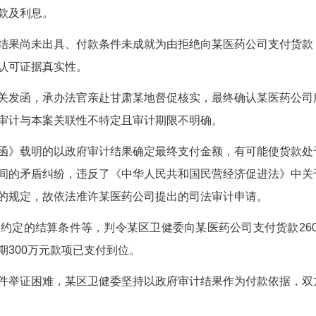
思维，以股东实际出资额作为财产处置参考价，
权处置难、变现难的现实困境。
简化执行流程，准许申请执行人以债权抵偿拍卖款
权实现成本。
司与某区卫健委就前期供货及往来账款进行对账，明
账函》上加盖公章并载明“数额证明无误，最终以某
司将案涉债权转让给某医药公司，并通知某区卫健委
卫健委支付货款及利息。
政府审计结果尚未出具、付款条件未成就为由拒