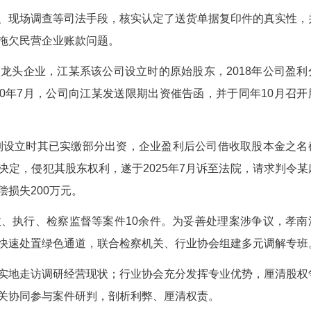
原件为由拒绝认可证据真实性。
向政府机关发函，承办法官亲赴甘肃某地督促核
审计局开展的审计与本案关联性不特定且审计期限不
来账对账函》载明的以政府审计结果确定最终支
化解当事人之间的矛盾纠纷，违反了《中华人民共和
作为结算依据的规定，故依法准许某医药公司提出的
款情况、约定的结算条件等，判令某区卫健委向某
判息诉，首期300万元款项已支付到位。
货单据原件举证困难，某区卫健委坚持以政府审