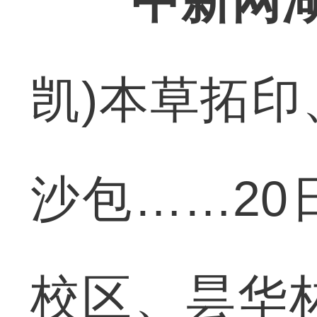
中新网湖
凯)本草拓
沙包……2
校区、昙华