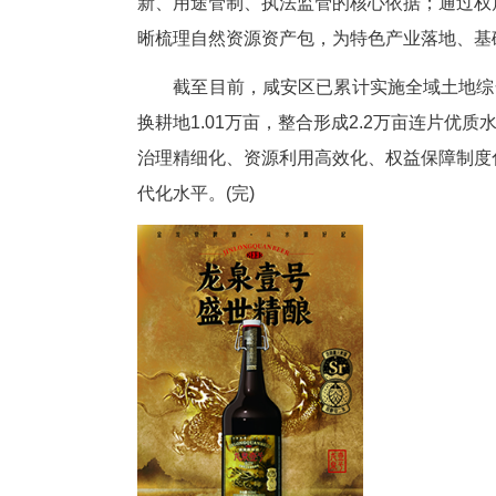
修复，强化水系连通与植被提升
展、民生改善协同推进。
科学规划引领空间优化，咸安区
耕地保护、生态修复、人居环境
立跨部门项目统筹与资金整合机
化管理，保障整治任务高效落地
智慧监管贯穿全生命周期，咸安
审批事项，实行并联办理、一网
使用，智能预警闭环处置；统一
如今，咸安区“一张图”整治成