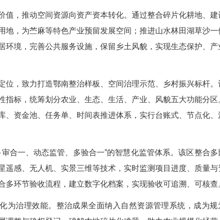
效运转的基石。咸安区以“多测合一、多调合一、多
大地坐标系，整合三维实景、地籍、工程测量等成果
调查数据，建立资源、资产、权属、利用四维台账；
源头保障项目合规落地。
区依托“一张图”开展全域空间体检，精准破解空间
耕地图斑1085个、共2105亩，耕地碎片化、建
，部署林耕置换、耕地连片整合、高标准农田建设等
机制，牢牢守住安全底线。
土地六大价值，推动空间资源向资产资本转化。
盘活闲置建设用地，为苎麻等特色产业预留发展空间