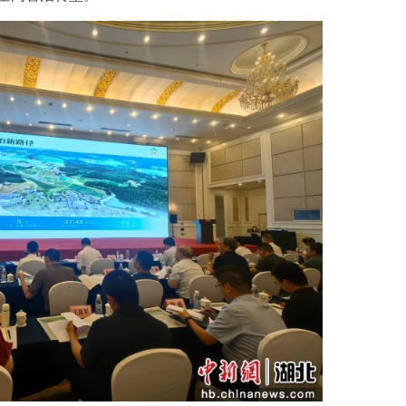
(胡传林 胡剑芳 罗玲)全域土地综合整治是严守耕
宁市咸安区以双溪桥镇全域土地综合整治项目为试点
程治理向全域空间智治转型。