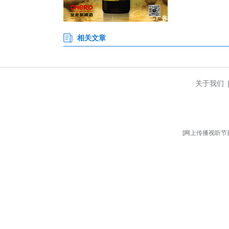
新、用途管制、执法监管的核心
晰梳理自然资源资产包，为特色
截至目前，咸安区已累计实施全
换耕地1.01万亩，整合形成2.
治理精细化、资源利用高效化、
代化水平。(完)