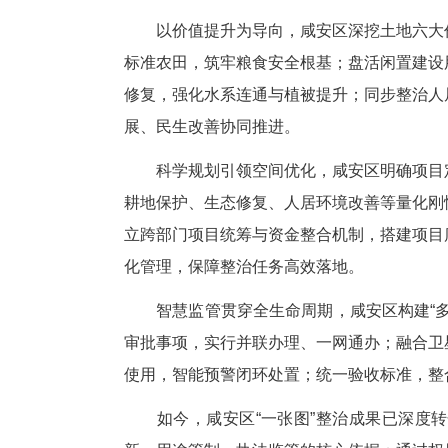
精准的数据底座是“一张图”高
础底板。统一采用国家2000
集土地利用、耕地质量、权属等
专项规划，严守“三区三线”，从
坚持“先诊断、后整治”，咸安
间错配达7780亩，5亩以下零星
突出。针对症结，该区靶向施策
灾害等六类风险，建立预警避让
以价值提升为导向，咸安区深挖
标准农田，筑牢粮食安全根基；