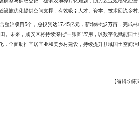
；同步整治人居环境，完善公共服务设施，保留乡土
明确项目定位，致力打造鄂南整治样板、空间治
改善等量化刚性指标，统筹划分农业、生态、生活、
制，搭建项目库、资金池、任务单、时间表推进体系
。
区构建“多审合一、动态监管、多验合一”的智慧
通办；融合卫星遥感、无人机、实景三维等技术，实
验收标准，整合多环节验收流程，建立数字化档案，
果已深度转化为治理效能。整治成果全面纳入自