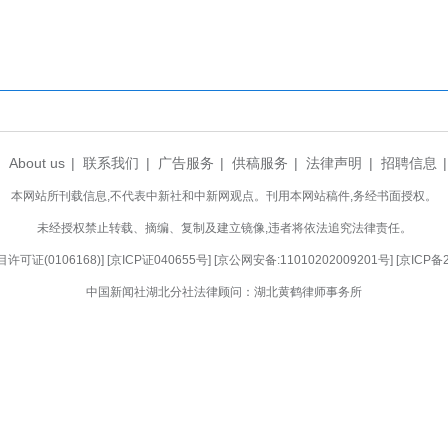
依据；通过权属调整与确权登记，破解农地碎片化难
产业落地、基础设施优化提供空间支撑，有效吸引人
域土地综合整治项目5个，总投资达17.45亿元
2万亩连片优质水田。未来，咸安区将持续深化“一张
权益保障制度化，全面助推宜居宜业和美乡村建设，