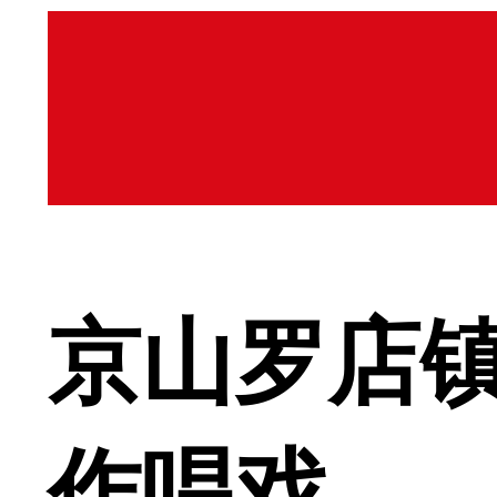
京山罗店镇
作唱戏