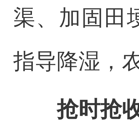
渠、加固田
指导降湿，
抢时抢