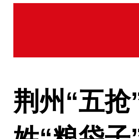
荆州“五抢
姓“粮袋子