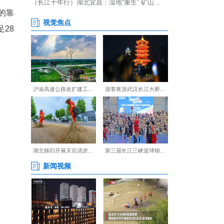
区深水陡峭裸岩地区建设的靠
高桩直立式靠船墩，可满足28