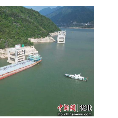
（黄柳）近日，长江海事局发布通告，长江上游归州
666、重轮化3506相继停靠该锚地3号、2号泊位
跟船维护。