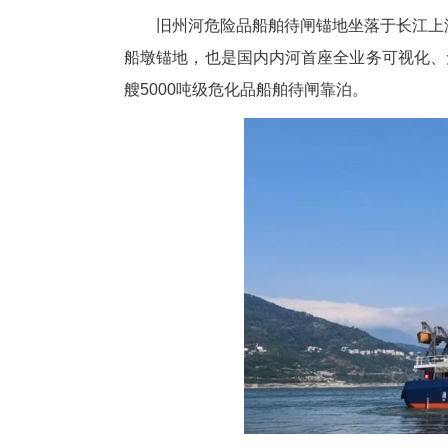
旧州河危险品船舶待闸锚地坐落
船墩锚地，也是国内内河首座全
艘5000吨级危化品船舶待闸靠泊