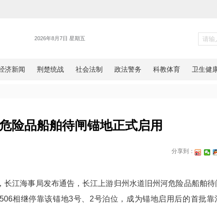
各地
道旧州河危险品船舶待闸锚地正
网湖北