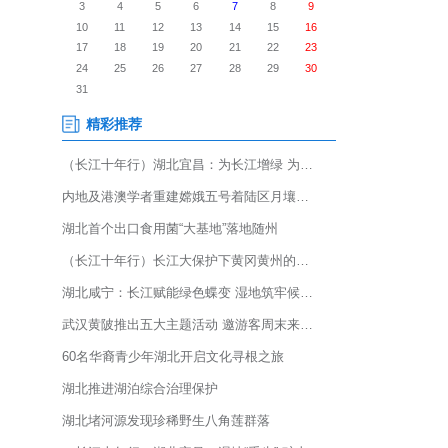
水道旧州河危险品船舶待闸锚
，成为锚地启用后的首批靠泊船