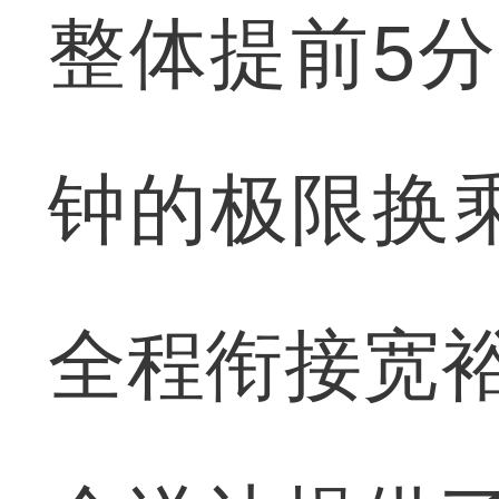
整体提前5
钟的极限换
全程衔接宽裕