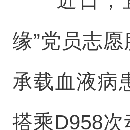
近日，宜
缘”党员志
承载血液病
搭乘D958