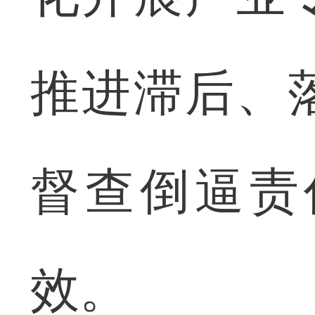
推进滞后、
督查倒逼责
效。