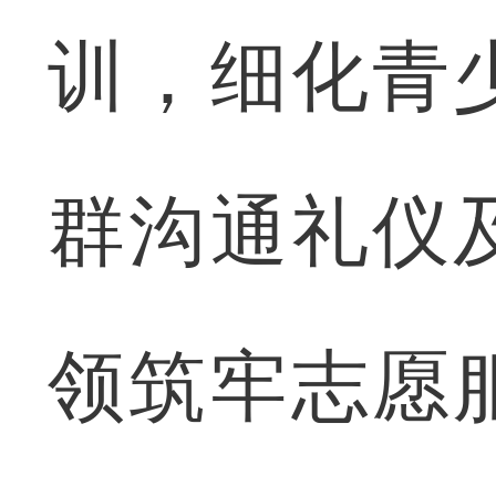
训，细化青
群沟通礼仪
领筑牢志愿