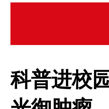
科普进校
光御肿瘤