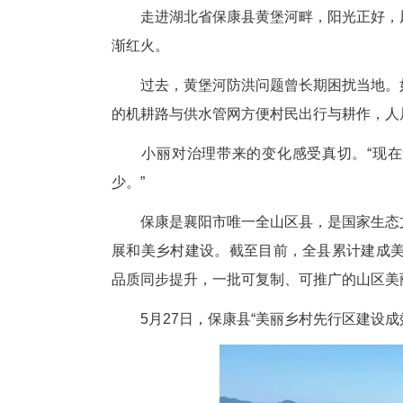
中新网湖北保康5月27日电
作者 赵高倩 杨邹 张玮
走进湖北省保康县黄堡河畔，阳
渐红火。
过去，黄堡河防洪问题曾长期困
的机耕路与供水管网方便村民出行
小丽对治理带来的变化感受真切
少。”
保康是襄阳市唯一全山区县，是