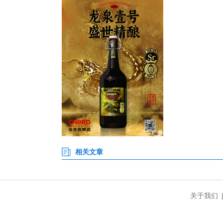
农村常住家庭；全县通双车道行政
88.45%，卫生厕所52524
的飞跃。
在歇马镇，管网改造、线路规整
环境怡人。歇马镇党委副书记、
全力推进“功能镇区”建设。未
院”1000户。
保康县人民政府副县长杜程飞表
养、生态文旅等绿色富民产业；
大群众。(完)