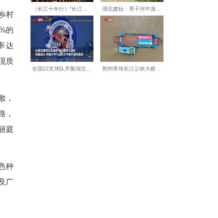
资料图)杨韬 摄
局保康分局党组书记、局长邓
、系统治理、长效管护、价值
治为重点，全面开展和美乡村
示范线，美丽庭院覆盖30%的