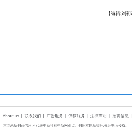
村达194个，通达率75.48%；建成无害化卫
座、普及率达94.43%，建设污水处理设施310个，
、停车场新建等工程落地见效，老旧镇区焕发新
镇长陈磊介绍，该镇围绕“提升完善功能、统一集镇
来将推进功能镇区再提档、和美乡村再扩面，建设集
示，未来该县将全力推进80.5公里美丽路网精品
将乡村环境管护纳入村规民约，加快推进智慧监管平