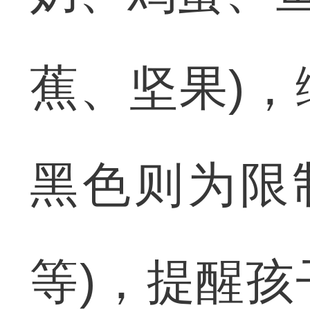
蕉、坚果)
黑色则为限
等)，提醒