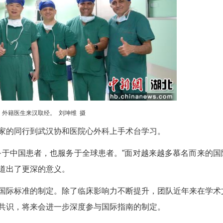
马塞洛，有着超过200例心脏移植经验。在观摩
脏植入手术后，也被深深震撼。
”中国医生的一天。从晨会交接班到病例大讨论，
出手机拍摄记录，他说，“这几个月恐怕要失眠了，