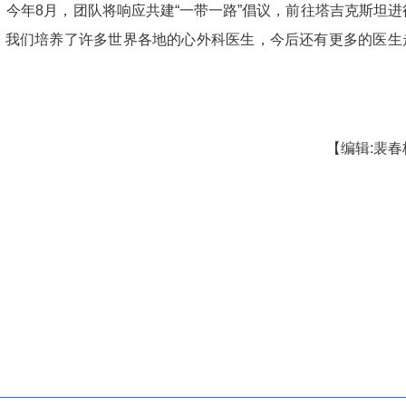
外籍医生来汉取经。 刘坤维 摄
、日本等国家的同行到武汉协和医院心外科上手术
，不仅服务于中国患者，也服务于全球患者。”面
科主任董念国道出了更深的意义。
准备参与国际标准的制定。除了临床影响力不断
两份国际专家共识，将来会进一步深度参与国际指南