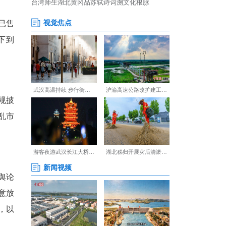
，从源头净化房产内容传播环
、土地成交、拆迁规划等未经
用拼凑房源素材；严禁歪曲、片
获客乱象，清单禁止发布已售
” 套路诱导用户私信、线下到