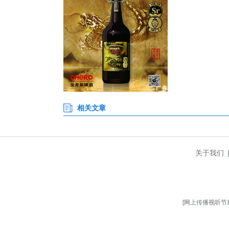
经纪、房屋租赁行业自律惩戒实
律惩戒措施，并反馈至相关自媒