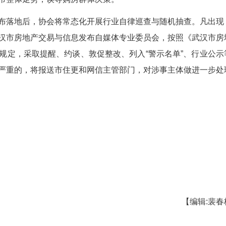
。规定中介不得泄露房地产交易当事人个人信息
融市场判断；不得伪造项目成交数据、备案价格、去
地产分销业务，以返佣为噱头开展宣传，与未备案的
产企业行为
意抹黑、敲诈房企的不良风气划出刚性约束，维护
、借个案全盘抹黑房企品牌。禁止自媒体抓取单项目
论全盘否定开发企业。另一方面，不得采用以偏概全
，推断全国楼市整体走势，误导购房群体决策。
，清单发布落地后，协会将常态化开展行业自律
处将提报至武汉市房地产交易与信息发布自媒体专业