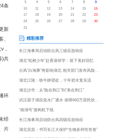
简称《清单》)，明确24条
理，在武汉市住房和城市更新
组织贝壳找房、58安居客、
，以及本地房产自媒体大v，
信息发布自媒体专委会(筹)共
布。