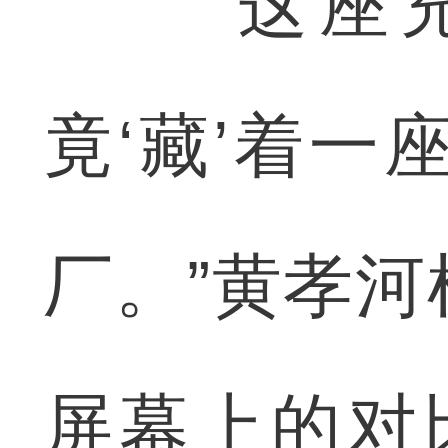
“这座充
竟‘藏’着一
厂。”黄孝
屏幕上的对